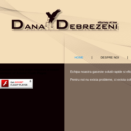
|
|
HOME
DESPRE NOI
Content on this page requires a newer
Echipa noastra gaseste solutii rapide si efici
version of Adobe Flash Player.
Pentru noi nu exista probleme, ci exista solu